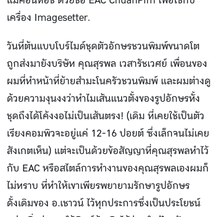
แมคอินทอช ด้วยชื่อ EAC ChuanPim เพื่อใช้กับ
เครื่อง Imagesetter.
วันที่ต้นแบบโบร์ไมด์ชุดตัวอักษรชวนพิมพ์ขนาดโต
ถูกส่งมายังบริษัท คุณสุรพล เวสารัชเวศย์ เพื่อนของ
ผมที่ทําหน้าที่ย้ายสํามะโนครัวชวนพิมพ์ และผมต่างดู
ด้วยความงุนงงว่าทําไมเส้นแนวตั้งของรูปอักษรทั้ง
ชุดถึงได้โค้งงอไม่เป็นเส้นตรง! (เดิม ที่เคยใช้เป็นตัว
เรียงคอมพิวจะอยู่แค่ 12-16 ปอยต์ ซึ่งเล็กจนไม่เคย
สังเกตเห็น) แต่จะเป็นด้วยข้อสัญญาที่คุณสุรพลทําไว้
กับ EAC หรือสไตล์การทํางานของคุณสุรพลเองผมก็
ไม่ทราบ ที่ทําให้เขาเพียรพยายามรักษารูปอักษร
ดั้งเดิมของ อ.เชาวน์ ไว้ทุกประการซึ่งเป็นประโยชน์