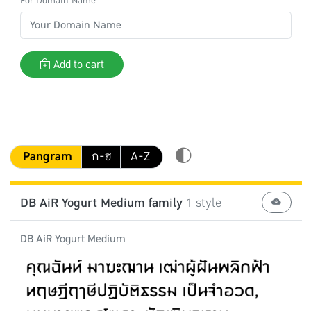
For Domain Name
Add to cart
Pangram
ก-ฮ
A-Z
DB AiR Yogurt Medium family
1 style
DB AiR Yogurt Medium