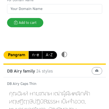
For Domain Name
Add to cart
Pangram
ก-ฮ
A-Z
DB Airy family
24 styles
DB Airy Caps Thin