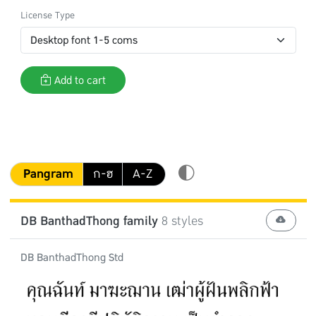
License Type
Add to cart
Pangram
ก-ฮ
A-Z
DB BanthadThong family
8 styles
DB BanthadThong Std