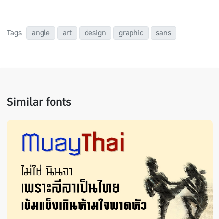
Tags
angle
art
design
graphic
sans
Similar fonts