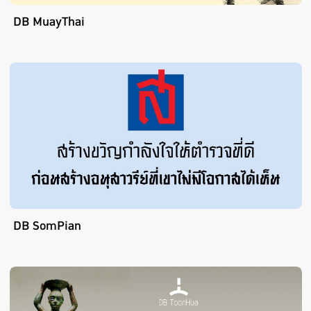
DB MuayThai
DB SomPian