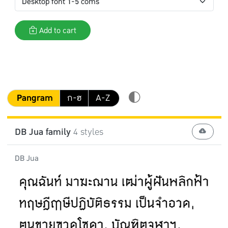
Add to cart
Pangram
ก-ฮ
A-Z
DB Jua family
4 styles
DB Jua