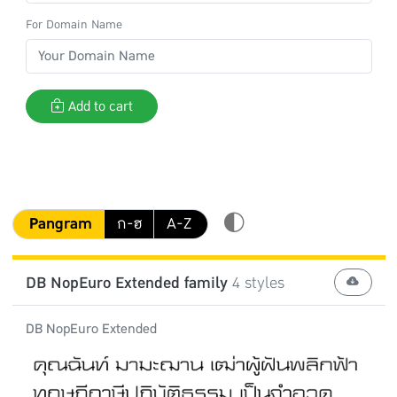
For Domain Name
Add to cart
Pangram
ก-ฮ
A-Z
DB NopEuro Extended family
4 styles
DB NopEuro Extended