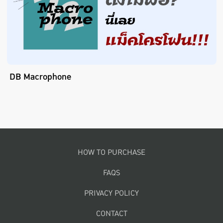
DB Macrophone
Footer menu
HOW TO PURCHASE
FAQS
PRIVACY POLICY
CONTACT