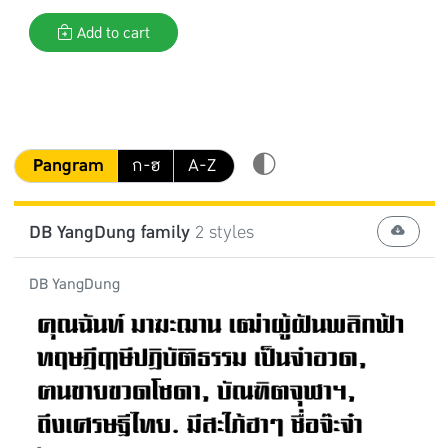
Add to cart
Pangram
ก-ฮ
A-Z
DB YangDung family
2 styles
DB YangDung