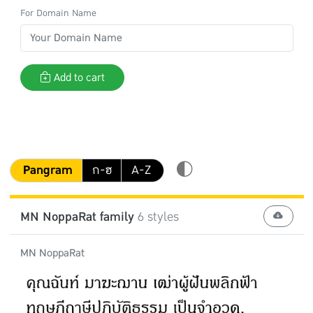
For Domain Name
Add to cart
Pangram
ก-ฮ
A-Z
MN NoppaRat family
6 styles
MN NoppaRat