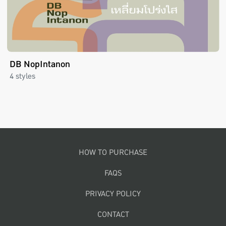
DB NopIntanon
4 styles
Footer menu
HOW TO PURCHASE
FAQS
PRIVACY POLICY
CONTACT