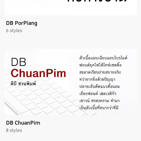
DB PorPiang
6 styles
DB ChuanPim
8 styles