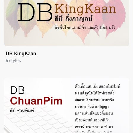
DB KingKaan
6 styles